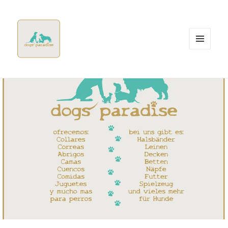
MENÜ
UND
WIDGETS
Dogsparadise