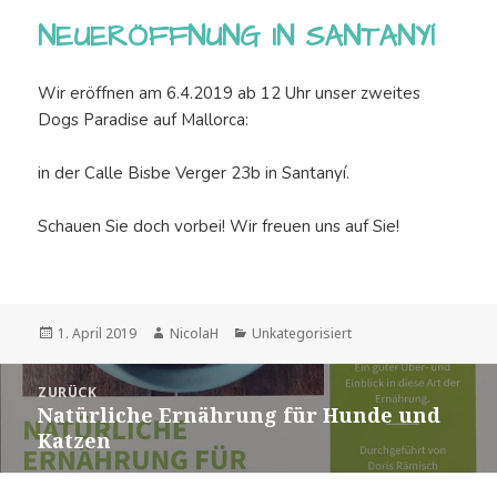
NEUERÖFFNUNG IN SANTANYÍ
Wir eröffnen am 6.4.2019 ab 12 Uhr unser zweites
Dogs Paradise auf Mallorca:
in der Calle Bisbe Verger 23b in Santanyí.
Schauen Sie doch vorbei! Wir freuen uns auf Sie!
Veröffentlicht
Autor
Kategorien
1. April 2019
NicolaH
Unkategorisiert
am
Beitragsnavigation
ZURÜCK
Natürliche Ernährung für Hunde und
Vorheriger
Katzen
Beitrag: