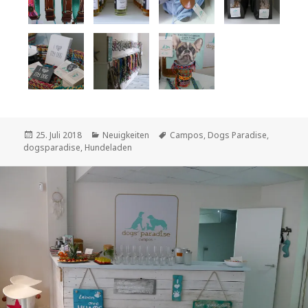
Veröffentlicht
Kategorien
Schlagwörter
25. Juli 2018
Neuigkeiten
Campos
,
Dogs Paradise
,
am
dogsparadise
,
Hundeladen