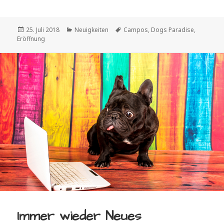
Veröffentlicht
Kategorien
Schlagwörter
25. Juli 2018
Neuigkeiten
Campos
,
Dogs Paradise
,
am
Eröffnung
Immer wieder Neues