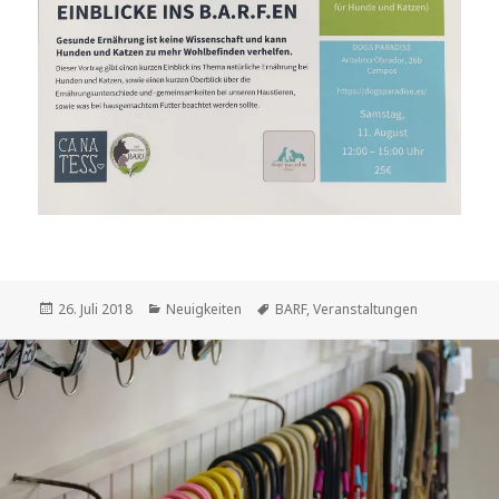
Veröffentlicht
Kategorien
Schlagwörter
26. Juli 2018
Neuigkeiten
BARF
,
Veranstaltungen
am