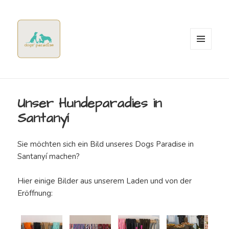
MENÜ
UND
WIDGETS
Dogsparadise
Neuigkeiten
&
Unser Hundeparadies in
Angebote
Santanyí
Sie möchten sich ein Bild unseres Dogs Paradise in
Santanyí machen?
Hier einige Bilder aus unserem Laden und von der
Eröffnung: