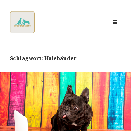
MENÜ
UND
WIDGETS
Dogsparadise
Schlagwort:
Halsbänder