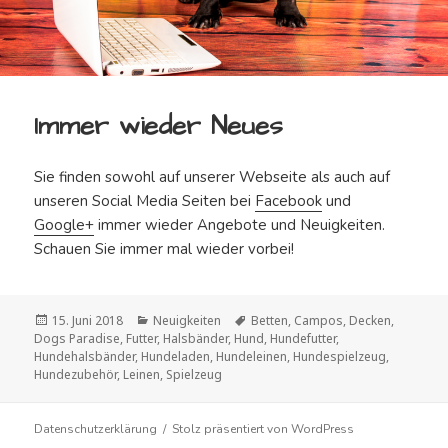
Immer wieder Neues
Sie finden sowohl auf unserer Webseite als auch auf
unseren Social Media Seiten bei
Facebook
und
Google+
immer wieder Angebote und Neuigkeiten.
Schauen Sie immer mal wieder vorbei!
Veröffentlicht
Kategorien
Schlagwörter
15. Juni 2018
Neuigkeiten
Betten
,
Campos
,
Decken
,
am
Dogs Paradise
,
Futter
,
Halsbänder
,
Hund
,
Hundefutter
,
Hundehalsbänder
,
Hundeladen
,
Hundeleinen
,
Hundespielzeug
,
Hundezubehör
,
Leinen
,
Spielzeug
Datenschutzerklärung
Stolz präsentiert von WordPress