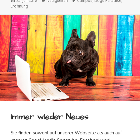
Veröffentlicht
Kategorien
Schlagwörter
25. Juli 2018
Neuigkeiten
Campos
,
Dogs Paradise
,
am
Eröffnung
Immer wieder Neues
Sie finden sowohl auf unserer Webseite als auch auf