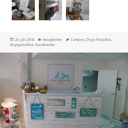
Veröffentlicht
Kategorien
Schlagwörter
25. Juli 2018
Neuigkeiten
Campos
,
Dogs Paradise
,
am
dogsparadise
,
Hundeladen