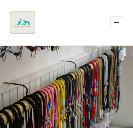
MENÜ
UND
WIDGETS
Dogsparadise