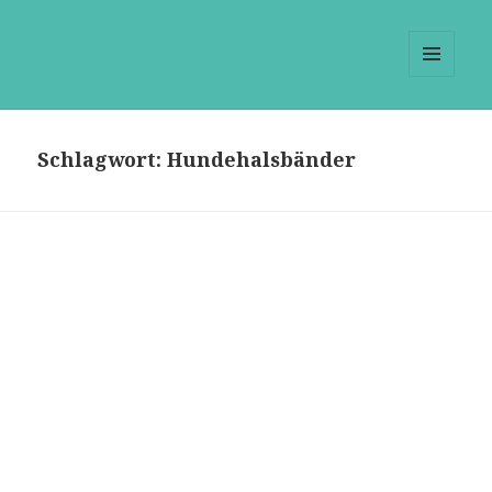
Dogsparadise
MENÜ
UND
WIDGETS
Schlagwort:
Hundehalsbänder