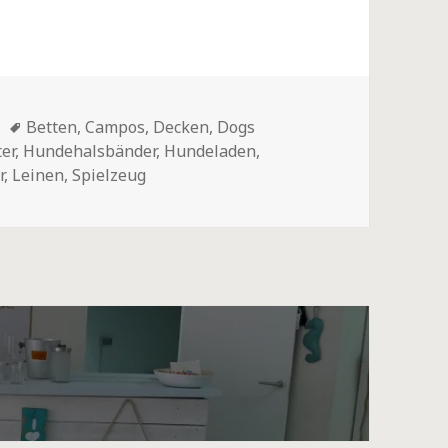
Schlagwörter
Betten
,
Campos
,
Decken
,
Dogs
er
,
Hundehalsbänder
,
Hundeladen
,
r
,
Leinen
,
Spielzeug