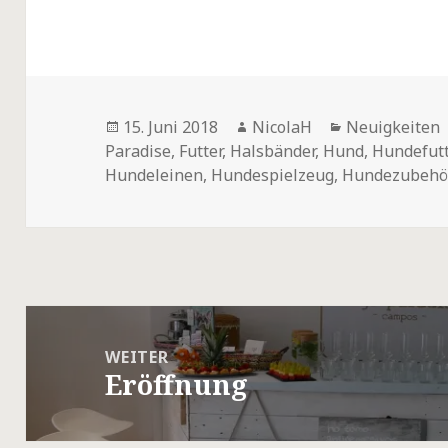
Veröffentlicht
Autor
Kategorien
15. Juni 2018
NicolaH
Neuigkeiten
am
Paradise
,
Futter
,
Halsbänder
,
Hund
,
Hundefutt
Hundeleinen
,
Hundespielzeug
,
Hundezubehö
Beitragsnavigation
WEITER
Eröffnung
Nächster
Beitrag: