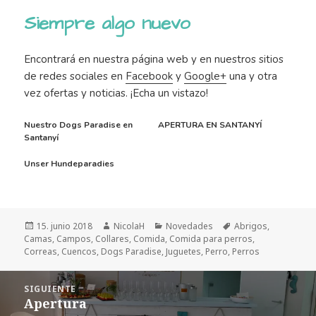
Siempre algo nuevo
Encontrará en nuestra página web y en nuestros sitios
de redes sociales en
Facebook
y
Google+
una y otra
vez ofertas y noticias. ¡Echa un vistazo!
Nuestro Dogs Paradise en
APERTURA EN SANTANYÍ
Santanyí
Unser Hundeparadies
Publicado
Autor
Categorías
Etiquetas
15. junio 2018
NicolaH
Novedades
Abrigos
,
el
Camas
,
Campos
,
Collares
,
Comida
,
Comida para perros
,
Correas
,
Cuencos
,
Dogs Paradise
,
Juguetes
,
Perro
,
Perros
Navegación
SIGUIENTE
de
Apertura
Entrada
entradas