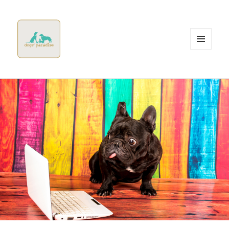
MENÚ
Y
WIDGETS
Dogsparadise