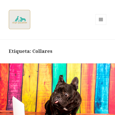
MENÚ
Y
WIDGETS
Dogsparadise
Etiqueta:
Collares