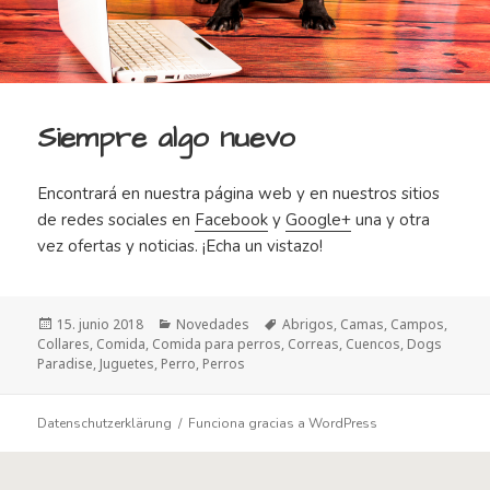
Siempre algo nuevo
Encontrará en nuestra página web y en nuestros sitios
de redes sociales en
Facebook
y
Google+
una y otra
vez ofertas y noticias. ¡Echa un vistazo!
Publicado
Categorías
Etiquetas
15. junio 2018
Novedades
Abrigos
,
Camas
,
Campos
,
el
Collares
,
Comida
,
Comida para perros
,
Correas
,
Cuencos
,
Dogs
Paradise
,
Juguetes
,
Perro
,
Perros
Datenschutzerklärung
Funciona gracias a WordPress